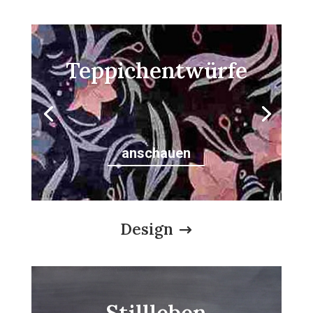
Teppich­entwürfe
anschauen
Design
$
Stillleben­